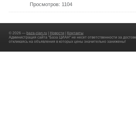
Просмотров: 1104
© 2026 —
baza-cian.ru
|
Новости
|
Контакты
Администрация сайта "База ЦИАН" не несет ответственности за достов
откликаясь на объявления в которых цены значительно занижены!